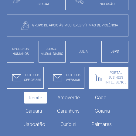
SEXUAL
INCLUSÃO
GRUPO DE APOIO ÀS MULHERES VÍTIMAS DE VIOLÊNCIA
RECURSOS
JORNAL
JULIA
LGPD
HUMANOS
MURAL DIARIO
PORTAL
OUTLOOK
OUTLOOK
BUSINESS
OFFICE 365
WEBMAIL
INTELIGENCE
Arcoverde
Cabo
Recife
Caruaru
Garanhuns
Goiana
Jaboatão
Ouricuri
Palmares