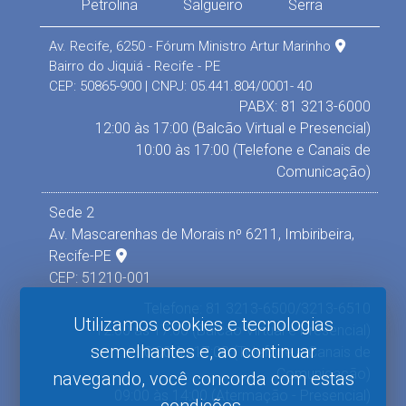
Petrolina
Salgueiro
Serra
Av. Recife, 6250 - Fórum Ministro Artur Marinho
Bairro do Jiquiá - Recife - PE
CEP: 50865-900 | CNPJ: 05.441.804/0001- 40
PABX: 81 3213-6000
12:00 às 17:00 (Balcão Virtual e Presencial)
10:00 às 17:00 (Telefone e Canais de
Comunicação)
Sede 2
Av. Mascarenhas de Morais nº 6211, Imbiribeira,
Recife-PE
CEP: 51210-001
Telefone: 81 3213-6500/3213-6510
Utilizamos cookies e tecnologias
12:00 às 17:00 (Balcão Virtual e Presencial)
semelhantes e, ao continuar
10:00 às 17:00 (Telefone e Canais de
Comunicação)
navegando, você concorda com estas
09:00 às 14:00 (Atermação - Presencial)