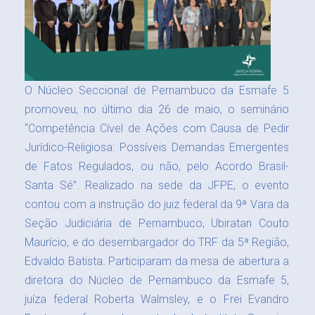
O Núcleo Seccional de Pernambuco da Esmafe 5
promoveu, no último dia 26 de maio, o seminário
“Competência Cível de Ações com Causa de Pedir
Jurídico-Religiosa: Possíveis Demandas Emergentes
de Fatos Regulados, ou não, pelo Acordo Brasil-
Santa Sé”. Realizado na sede da JFPE, o evento
contou com a instrução do juiz federal da 9ª Vara da
Seção Judiciária de Pernambuco, Ubiratan Couto
Maurício, e do desembargador do TRF da 5ª Região,
Edvaldo Batista. Participaram da mesa de abertura a
diretora do Núcleo de Pernambuco da Esmafe 5,
juíza federal Roberta Walmsley, e o Frei Evandro