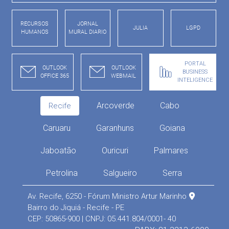
RECURSOS
JORNAL
JULIA
LGPD
HUMANOS
MURAL DIARIO
PORTAL
OUTLOOK
OUTLOOK
BUSINESS
OFFICE 365
WEBMAIL
INTELIGENCE
Arcoverde
Cabo
Recife
Caruaru
Garanhuns
Goiana
Jaboatão
Ouricuri
Palmares
Petrolina
Salgueiro
Serra
Av. Recife, 6250 - Fórum Ministro Artur Marinho
Bairro do Jiquiá - Recife - PE
CEP: 50865-900 | CNPJ: 05.441.804/0001- 40