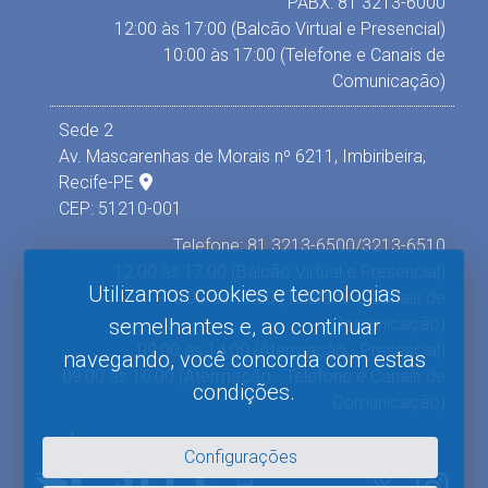
PABX: 81 3213-6000
12:00 às 17:00 (Balcão Virtual e Presencial)
10:00 às 17:00 (Telefone e Canais de
Comunicação)
Sede 2
Av. Mascarenhas de Morais nº 6211, Imbiribeira,
Recife-PE
CEP: 51210-001
Telefone: 81 3213-6500/3213-6510
12:00 às 17:00 (Balcão Virtual e Presencial)
Utilizamos cookies e tecnologias
10:00 às 17:00 (Telefone e Canais de
Comunicação)
semelhantes e, ao continuar
09:00 às 14:00 (Atermação - Presencial)
navegando, você concorda com estas
09:00 às 16:00 (Atermação - Telefone e Canais de
condições.
Comunicação)
Configurações