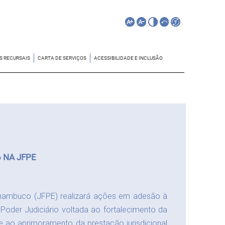
S RECURSAIS
CARTA DE SERVIÇOS
ACESSIBILIDADE E INCLUSÃO
 NA JFPE
ernambuco (JFPE) realizará ações em adesão à
oder Judiciário voltada ao fortalecimento da
e ao aprimoramento da prestação jurisdicional