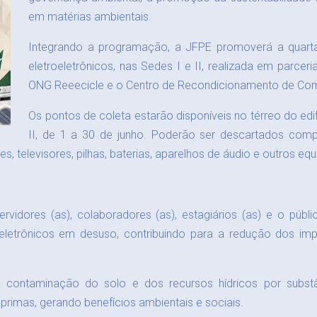
em matérias ambientais.
Integrando a programação, a JFPE promoverá a quart
eletroeletrônicos, nas Sedes I e II, realizada em parc
ONG Reeecicle e o Centro de Recondicionamento de Co
Os pontos de coleta estarão disponíveis no térreo do ed
II, de 1 a 30 de junho. Poderão ser descartados compu
, televisores, pilhas, baterias, aparelhos de áudio e outros eq
ervidores (as), colaboradores (as), estagiários (as) e o púb
etrônicos em desuso, contribuindo para a redução dos imp
a contaminação do solo e dos recursos hídricos por substân
rimas, gerando benefícios ambientais e sociais.