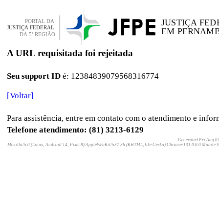
A URL requisitada foi rejeitada
Seu support ID
é: 12384839079568316774
[Voltar]
Para assistência, entre em contato com o atendimento e infor
Telefone atendimento: (81) 3213-6129
Generated
Fri Aug 0
Mozilla/5.0 (Linux; Android 14; Pixel 8) AppleWebKit/537.36 (KHTML, like Gecko) Chrome/131.0.0.0 Mobile