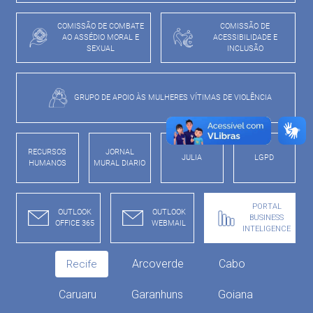
COMISSÃO DE COMBATE
COMISSÃO DE
AO ASSÉDIO MORAL E
ACESSIBILIDADE E
SEXUAL
INCLUSÃO
GRUPO DE APOIO ÀS MULHERES VÍTIMAS DE VIOLÊNCIA
RECURSOS
JORNAL
JULIA
LGPD
HUMANOS
MURAL DIARIO
PORTAL
OUTLOOK
OUTLOOK
BUSINESS
OFFICE 365
WEBMAIL
INTELIGENCE
Arcoverde
Cabo
Recife
Caruaru
Garanhuns
Goiana