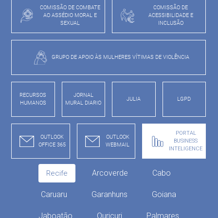
COMISSÃO DE COMBATE
COMISSÃO DE
AO ASSÉDIO MORAL E
ACESSIBILIDADE E
SEXUAL
INCLUSÃO
GRUPO DE APOIO ÀS MULHERES VÍTIMAS DE VIOLÊNCIA
RECURSOS
JORNAL
JULIA
LGPD
HUMANOS
MURAL DIARIO
PORTAL
OUTLOOK
OUTLOOK
BUSINESS
OFFICE 365
WEBMAIL
INTELIGENCE
Arcoverde
Cabo
Recife
Caruaru
Garanhuns
Goiana
Jaboatão
Ouricuri
Palmares