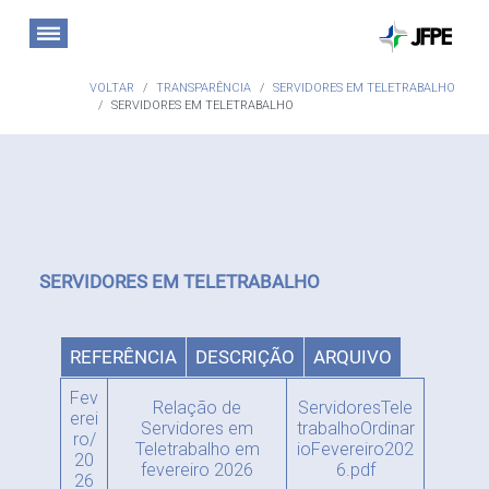
VOLTAR
TRANSPARÊNCIA
SERVIDORES EM TELETRABALHO
SERVIDORES EM TELETRABALHO
SERVIDORES EM TELETRABALHO
REFERÊNCIA
DESCRIÇÃO
ARQUIVO
Fev
Relação de
ServidoresTele
erei
Servidores em
trabalhoOrdinar
ro/
Teletrabalho em
ioFevereiro202
20
fevereiro 2026
6.pdf
26