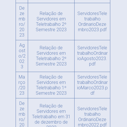
De
ze
Relação de
ServidoresTele
mb
Servidores em
trabalho
ro/
Teletrabalho 2º
OrdinarioDeze
20
Semestre 2023
mbro2023.pdf
23
Ag
Relação de
ServidoresTele
ost
Servidores em
trabalhoOrdinar
o/2
Teletrabalho 2º
ioAgosto2023.
02
Semestre 2023
pdf
3
Ma
Relação de
ServidoresTele
rço
Servidores em
trabalhoOrdinar
/20
Teletrabalho 1º
ioMarco2023.p
23
Semestre 2023
df
De
Relação de
ze
ServidoresTele
Servidores em
mb
trabalho
Teletrabalho em 31
ro/
OrdinarioDeze
de dezembro de
20
mbro2022.pdf