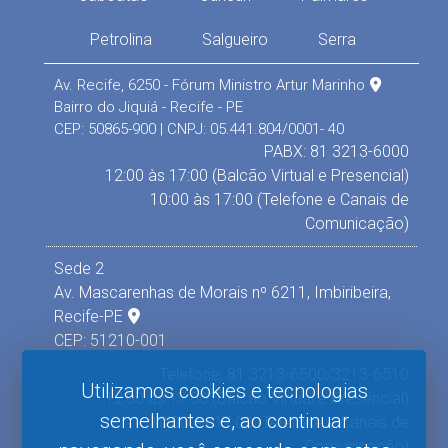
Petrolina
Salgueiro
Serra
Av. Recife, 6250 - Fórum Ministro Artur Marinho
Bairro do Jiquiá - Recife - PE
CEP: 50865-900 | CNPJ: 05.441.804/0001- 40
PABX: 81 3213-6000
12:00 às 17:00 (Balcão Virtual e Presencial)
10:00 às 17:00 (Telefone e Canais de
Comunicação)
Sede 2
Av. Mascarenhas de Morais nº 6211, Imbiribeira,
Recife-PE
CEP: 51210-001
Telefone: 81 3213-6500/3213-6510
Utilizamos cookies e tecnologias
12:00 às 17:00 (Balcão Virtual e Presencial)
semelhantes e, ao continuar
10:00 às 17:00 (Telefone e Canais de
Comunicação)