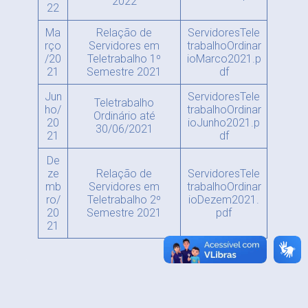
2022
22
Ma
Relação de
ServidoresTele
rço
Servidores em
trabalhoOrdinar
/20
Teletrabalho 1º
ioMarco2021.p
21
Semestre 2021
df
Jun
ServidoresTele
Teletrabalho
ho/
trabalhoOrdinar
Ordinário até
20
ioJunho2021.p
30/06/2021
21
df
De
ze
Relação de
ServidoresTele
mb
Servidores em
trabalhoOrdinar
ro/
Teletrabalho 2º
ioDezem2021.
20
Semestre 2021
pdf
21