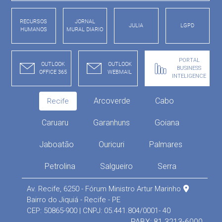
RECURSOS
JORNAL
JULIA
LGPD
HUMANOS
MURAL DIARIO
PORTAL
OUTLOOK
OUTLOOK
BUSINESS
OFFICE 365
WEBMAIL
INTELIGENCE
Arcoverde
Cabo
Recife
Caruaru
Garanhuns
Goiana
Jaboatão
Ouricuri
Palmares
Petrolina
Salgueiro
Serra
Av. Recife, 6250 - Fórum Ministro Artur Marinho
Bairro do Jiquiá - Recife - PE
CEP: 50865-900 | CNPJ: 05.441.804/0001- 40
PABX: 81 3213-6000