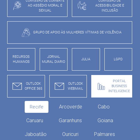
COMISSÃO DE COMBATE
COMISSÃO DE
AO ASSÉDIO MORAL E
ACESSIBILIDADE E
SEXUAL
INCLUSÃO
GRUPO DE APOIO ÀS MULHERES VÍTIMAS DE VIOLÊNCIA
RECURSOS
JORNAL
JULIA
LGPD
HUMANOS
MURAL DIARIO
PORTAL
OUTLOOK
OUTLOOK
BUSINESS
OFFICE 365
WEBMAIL
INTELIGENCE
Arcoverde
Cabo
Recife
Caruaru
Garanhuns
Goiana
Jaboatão
Ouricuri
Palmares